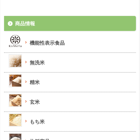
商品情報
機能性表示食品
無洗米
精米
玄米
もち米