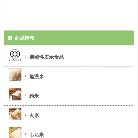
商品情報
機能性表示食品
無洗米
精米
玄米
もち米