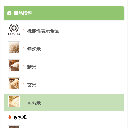
商品情報
機能性表示食品
無洗米
精米
玄米
もち米
もち米