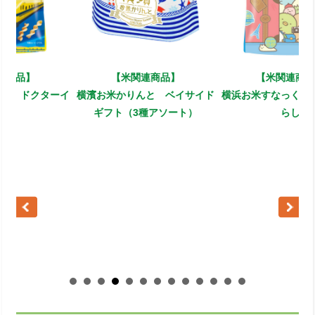
【米関連商品】
【米関連商品】
イ
横濱お米かりんと ベイサイド
横浜お米すなっく すみっコぐ
ギフト（3種アソート）
らし