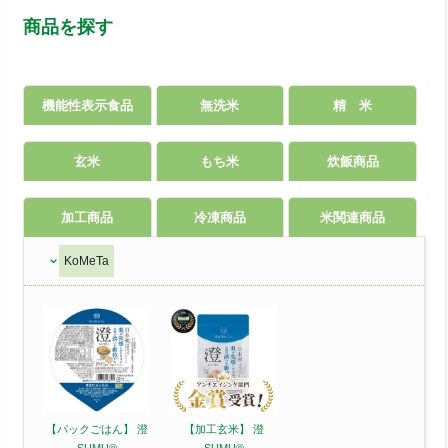
商品を探す
機能性表示食品
無洗米
精 米
玄米
もち米
炊飯商品
加工商品
冷凍商品
米関連商品
KoMeTa
【パックごはん】
澄
【加工玄米】
澄