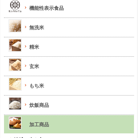
機能性表示食品
無洗米
精米
玄米
もち米
炊飯商品
加工商品