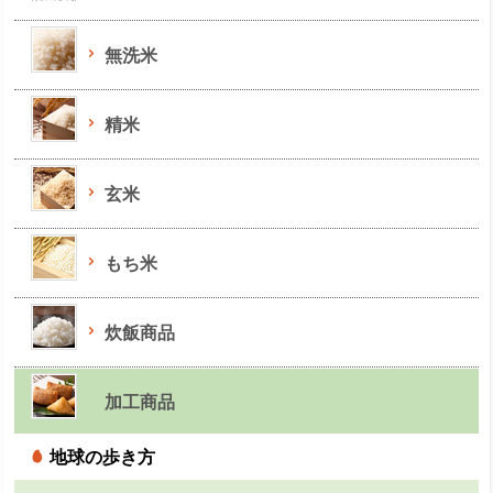
無洗米
精米
玄米
もち米
炊飯商品
加工商品
地球の歩き方