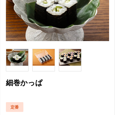
細巻かっぱ
定番