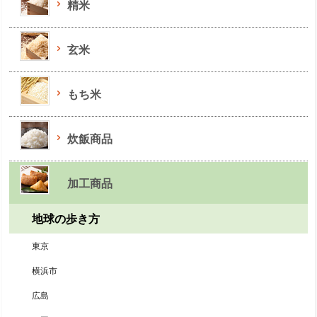
精米
玄米
もち米
炊飯商品
加工商品
地球の歩き方
東京
横浜市
広島