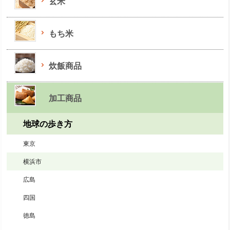
玄米
もち米
炊飯商品
加工商品
地球の歩き方
東京
横浜市
広島
四国
徳島