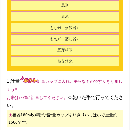
黒米
赤米
もち米（炊飯器）
もち米（蒸し器）
胚芽精米
胚芽精米
1.計量
計量カップに入れ、平らなものですりきりまし
ょう!!
☆乾いた手で行ってくださ
お米は正確に計量してください。
い。
★
容器180mlの精米用計量カップすりきりいっぱいで重量約
150gです。