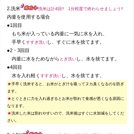
2.洗米
洗米は計4回!! 1分程度で終わらせましょう!!
内釜を使用する場合
●1回目
もち米が入っている内釜に一気に水を入れ、
手早く
し、すぐに水を捨てます。
すすぎ洗い
●2・3回目
内釜に水をためながら
し、水を捨てます。
とぎ洗い
●4回目
水を入れ軽く
し、水を捨てます。
すすぎ洗い
★
手早く洗米すると、お米がとぎ汁を吸ってヌカ臭くなるのを防ぎ
ます。
★
とぐときに力を入れ過ぎるとお米が割れて食感が悪くなる原因に
なります。
★
洗米した米は割れやすいので、洗米後はすぐに水加減をしてくだ
さい。