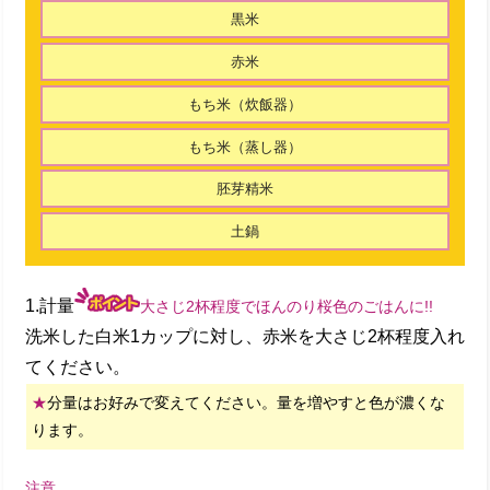
黒米
赤米
もち米（炊飯器）
もち米（蒸し器）
胚芽精米
土鍋
1.計量
大さじ2杯程度でほんのり桜色のごはんに!!
洗米した白米1カップに対し、赤米を大さじ2杯程度入れ
てください。
★
分量はお好みで変えてください。量を増やすと色が濃くな
ります。
注意