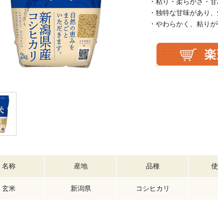
・粘り・柔らかさ・甘
・独特な甘味があり、
・やわらかく、粘りが
名称
産地
品種
使
玄米
新潟県
コシヒカリ