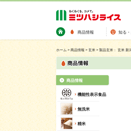
商品情報
知る・
ホーム
>
商品情報
>
玄米
>
製品玄米： 玄米 
商品情報
機能性表示食品
無洗米
精米