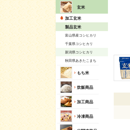
玄米
加工玄米
製品玄米
富山県産コシヒカリ
千葉県コシヒカリ
新潟県コシヒカリ
秋田県あきたこまち
もち米
炊飯商品
加工商品
冷凍商品