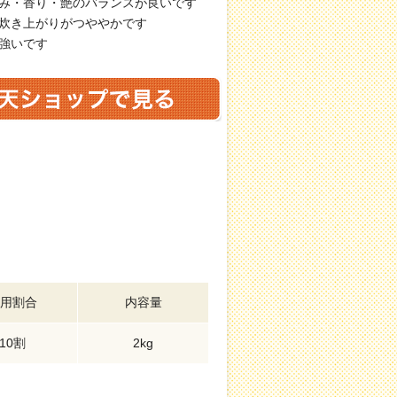
み・香り・艶のバランスが良いです
炊き上がりがつややかです
強いです
用割合
内容量
10割
2kg