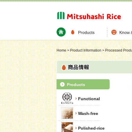
Products
Know 
Home
>
Product Information
>
Processed Produ
Products
Functional
Wash-free
Polished-rice