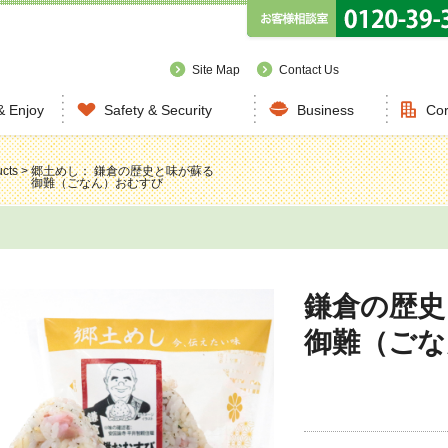
Site Map
Contact Us
& Enjoy
Safety & Security
Business
Cor
cts
>
郷土めし： 鎌倉の歴史と味が蘇る
御難（ごなん）おむすび
鎌倉の歴
御難（ごな