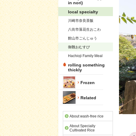
in nori)
local specialty
川崎市奈良茶飯
八街市落花生おこわ
館山市ごんじゅう
御難おむすび
Hachioji Family Meal
rolling something
thickly
Frozen
Related
About wash-free rice
About Specially
Cultivated Rice