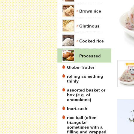
Brown rice
Glutinous
Cooked rice
Processed
Globe-Trotter
rolling something
thinly
assorted basket or
box (e.g. of
chocolates)
Inari-zushi
rice ball (often
triangular,
sometimes with a
filling and wrapped