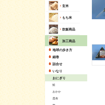
玄米
もち米
炊飯商品
加工商品
地球の歩き方
細巻
詰合せ
いなり
おにぎり
鮭
おかか
昆布