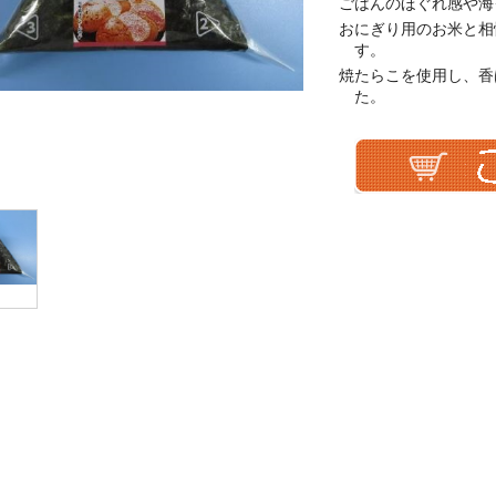
ごはんのほぐれ感や海
おにぎり用のお米と相
す。
焼たらこを使用し、香
た。