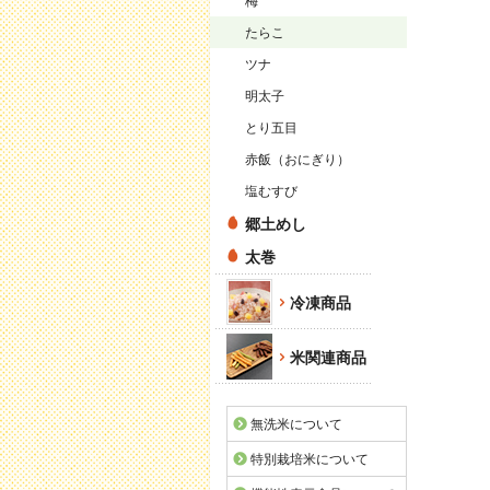
梅
たらこ
ツナ
明太子
とり五目
赤飯（おにぎり）
塩むすび
郷土めし
太巻
冷凍商品
米関連商品
無洗米について
特別栽培米について