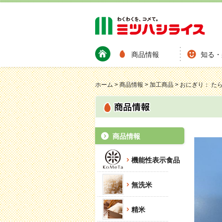
商品情報
知る・
ホーム
>
商品情報
>
加工商品
>
おにぎり： た
商品情報
機能性表示食品
無洗米
精米