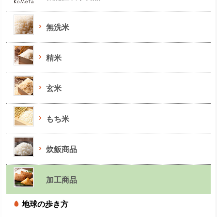
無洗米
精米
玄米
もち米
炊飯商品
加工商品
地球の歩き方