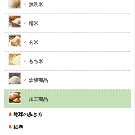
無洗米
精米
玄米
もち米
炊飯商品
加工商品
地球の歩き方
細巻