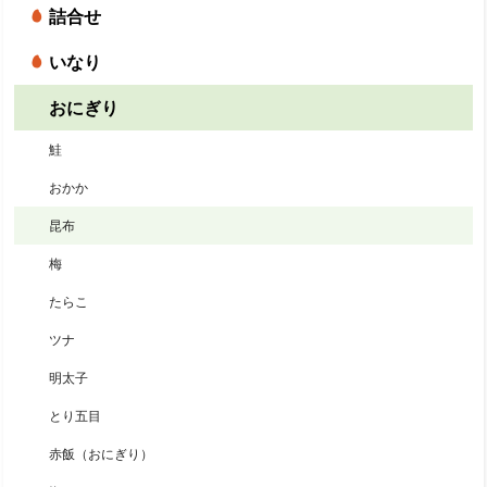
詰合せ
いなり
おにぎり
鮭
おかか
昆布
梅
たらこ
ツナ
明太子
とり五目
赤飯（おにぎり）