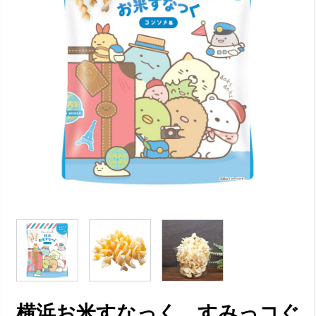
横浜お米すなっく すみっコぐ