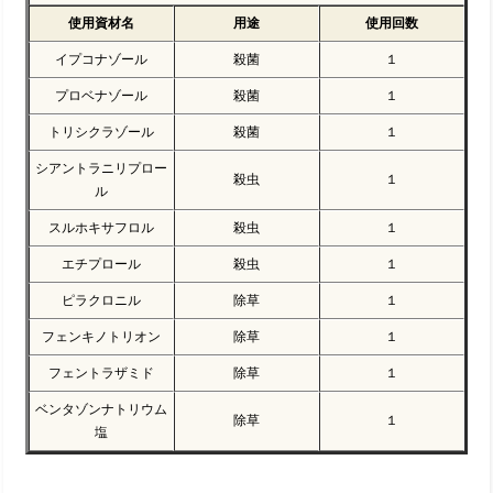
使用資材名
用途
使用回数
イプコナゾール
殺菌
１
プロベナゾール
殺菌
１
トリシクラゾール
殺菌
１
シアントラニリプロー
殺虫
１
ル
スルホキサフロル
殺虫
１
エチプロール
殺虫
１
ピラクロニル
除草
１
フェンキノトリオン
除草
１
フェントラザミド
除草
１
ベンタゾンナトリウム
除草
１
塩