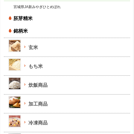
宮城県JA新みやぎひとめぼれ
胚芽精米
銘柄米
玄米
もち米
炊飯商品
加工商品
冷凍商品