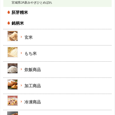
宮城県JA新みやぎひとめぼれ
胚芽精米
銘柄米
玄米
もち米
炊飯商品
加工商品
冷凍商品