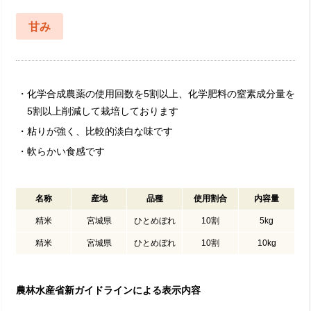
甘み
・化学合成農薬の使用回数を5割以上、化学肥料の窒素成分量を
5割以上削減して栽培しております
・粘りが強く、比較的淡白な味です
・軟らかい食感です
名称
産地
品種
使用割合
内容量
精米
宮城県
ひとめぼれ
10割
5kg
精米
宮城県
ひとめぼれ
10割
10kg
農林水産省新ガイドラインによる表示内容