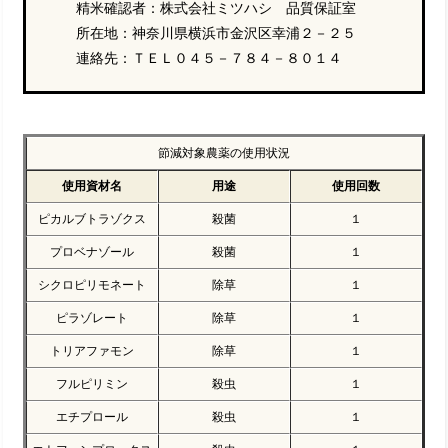
精米確認者：株式会社ミツハシ 品質保証室
所在地：神奈川県横浜市金沢区幸浦２－２５
連絡先：ＴＥＬ０４５－７８４－８０１４
節減対象農薬の使用状況
使用資材名
用途
使用回数
ピカルブトラゾクス
殺菌
１
プロベナゾール
殺菌
１
シクロピリモネート
除草
１
ピラゾレート
除草
１
トリアファモン
除草
１
フルピリミン
殺虫
１
エチプロール
殺虫
１