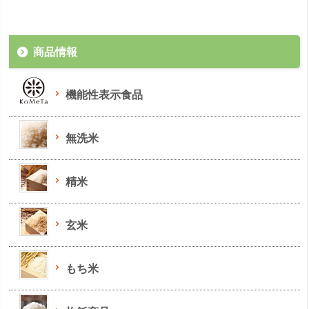
商品情報
機能性表示食品
無洗米
精米
玄米
もち米