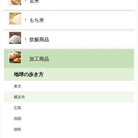
玄米
もち米
炊飯商品
加工商品
地球の歩き方
東京
横浜市
広島
四国
徳島