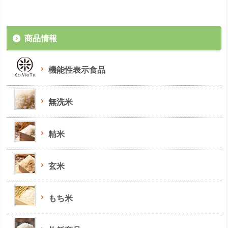
商品情報
機能性表示食品
無洗米
精米
玄米
もち米