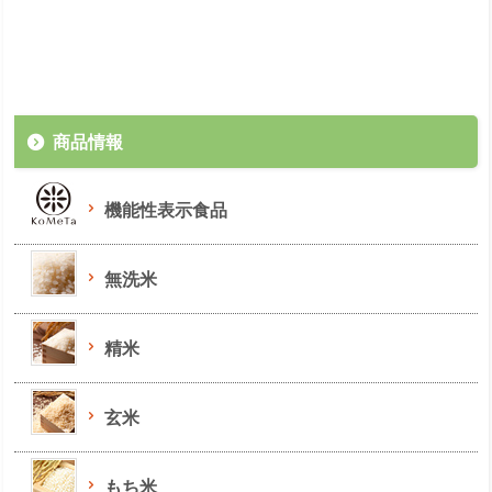
商品情報
機能性表示食品
無洗米
精米
玄米
もち米