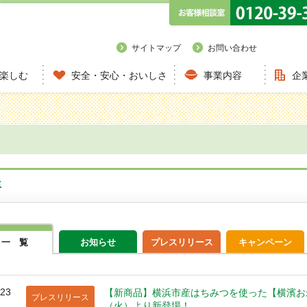
サイトマップ
お問い合わせ
楽しむ
安全・安心・おいしさ
事業内容
企
年
一 覧
お知らせ
プレスリリース
キャンペーン
/23
【新商品】横浜市産はちみつを使った【横濱お米
プレスリリース
（火）より新登場！