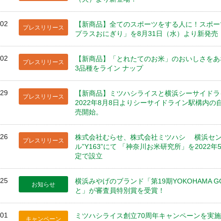
/02
【新商品】全てのスポーツをする⼈に！スポー
プレスリリース
プラスおにぎり」を8⽉31⽇（⽔）より新発売
/02
【新商品】「とれたてのお⽶」のおいしさをあ
プレスリリース
3品種をライン ナップ
/29
【新商品】ミツハシライスと横浜シーサイドラ
プレスリリース
2022年8月8日よりシーサイドライン駅構内
売開始。
/26
株式会社むらせ、株式会社ミツハシ 横浜セ
プレスリリース
ル”Y163”にて 「神奈川お米研究所」を2022年
定で設立
/25
横浜みやげのブランド「第19期YOKOHAMA G
お知らせ
と」が審査員特別賞を受賞！
/01
ミツハシライス創立70周年キャンペーンを実
キャンペーン