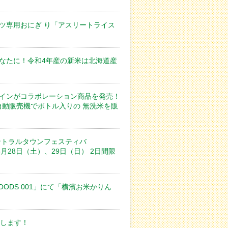
ツ専⽤おにぎ り「アスリートライス
なたに！令和4年産の新⽶は北海道産
インがコラボレーション商品を発売！
の自動販売機でボトル入りの 無洗米を販
ントラルタウンフェスティバ
5月28日（土）、29日（日） 2日間限
OODS 001」にて「横濱お米かりん
施します！