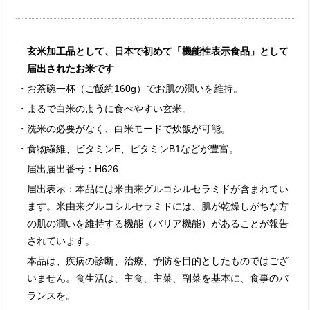
玄米加工品として、日本で初めて「機能性表示食品」として
届出されたお米です
・お茶碗一杯（ご飯約160g）でお肌の潤いを維持。
・まるで白米のように食べやすい玄米。
・洗米の必要がなく、白米モードで炊飯が可能。
・食物繊維、ビタミンE、ビタミンB1などが豊富。
届出届出番号：H626
届出表示：本品には米由来グルコシルセラミドが含まれてい
ます。米由来グルコシルセラミドには、肌が乾燥しがちな方
の肌の潤いを維持する機能（バリア機能）があることが報告
されています。
本品は、疾病の診断、治療、予防を目的としたものではござ
いません。食生活は、主食、主菜、副菜を基本に、食事のバ
ランスを。