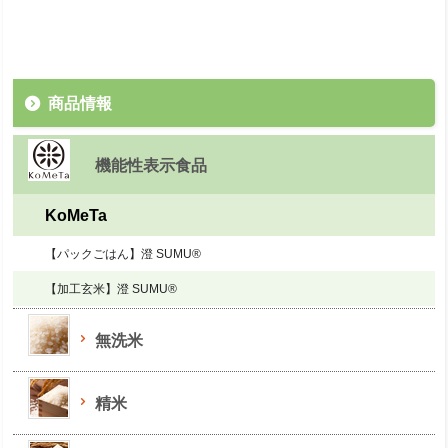
商品情報
機能性表示食品
KoMeTa
【パックごはん】澄 SUMU®
【加工玄米】澄 SUMU®
無洗米
精米