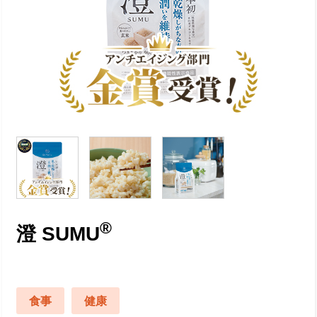
®
澄 SUMU
食事
健康