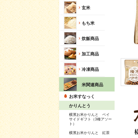
玄米
もち米
炊飯商品
加工商品
冷凍商品
米関連商品
お米すなっく
かりんとう
横濱お米かりんと ベイ
サイドギフト（3種アソー
ト）
横濱お米かりんと 紅茶