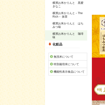
横濱お米かりんと 黒蜜
きなこ
横濱お米かりんと－The
Rich－ 抹茶
横濱お米かりんと はち
みつ味
横濱お米かりんと 珈琲
味
化粧品
無洗米について
特別栽培米について
機能性表示食品について