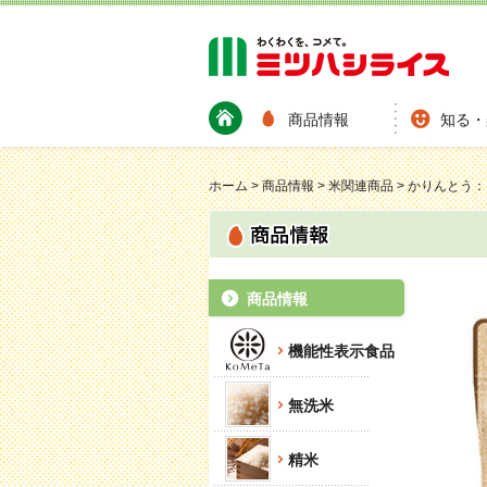
商品情報
知る・
ホーム
>
商品情報
>
米関連商品
>
かりんとう：
商品情報
機能性表示食品
無洗米
精米