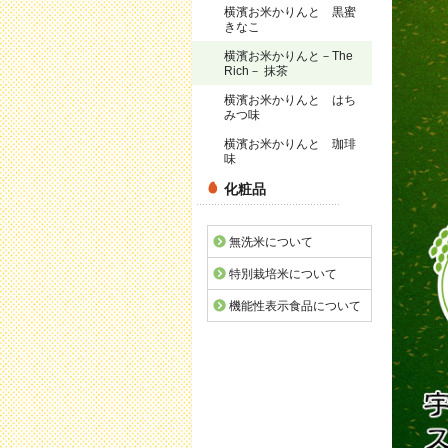
横濱お米かりんと 黒蜜
きなこ
横濱お米かりんと－The
Rich－ 抹茶
横濱お米かりんと はち
みつ味
横濱お米かりんと 珈琲
味
化粧品
無洗米について
特別栽培米について
機能性表示食品について