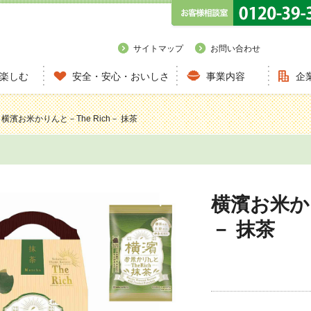
サイトマップ
お問い合わせ
楽しむ
安全・安心・おいしさ
事業内容
企
横濱お米かりんと－The Rich－ 抹茶
横濱お米かり
－ 抹茶