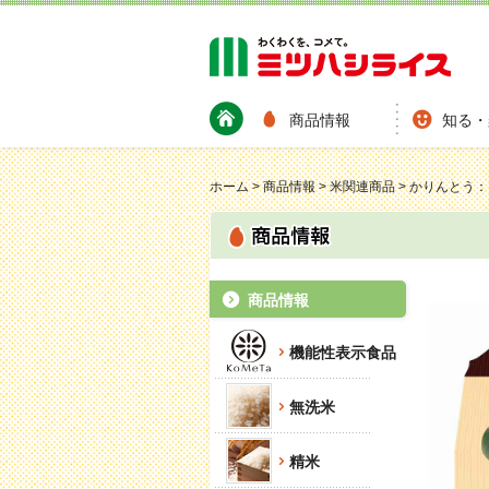
商品情報
知る・
ホーム
>
商品情報
>
米関連商品
>
かりんとう： 
商品情報
機能性表示食品
無洗米
精米