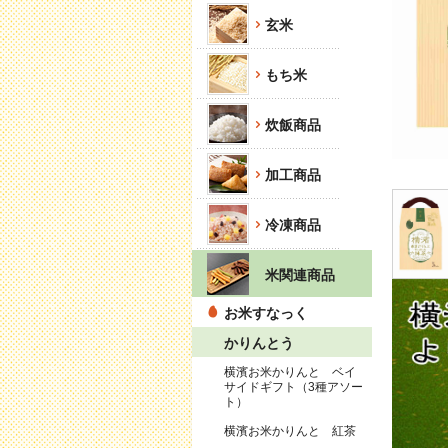
玄米
もち米
炊飯商品
加工商品
冷凍商品
米関連商品
お米すなっく
かりんとう
横濱お米かりんと ベイ
サイドギフト（3種アソー
ト）
横濱お米かりんと 紅茶