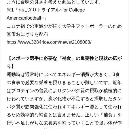
ように⾷味の良さも考えた商品としています。
※1「おにぎりトライアル~for College
Americanfootball~」
コロナ禍での重減少が続く⼤学⽣フットボーラーのため
無償おにぎりを配布
https://www.3284rice.com/news/2108003/
【スポーツ選⼿に必要な「補⾷」の重要性と現状の広が
り】
運動時は通常時に⽐べてエネルギー消費が⼤きく、3⾷
の⾷事で必要な栄養を摂りきることが難しいです。近年
はプロテインの普及によりタンパク質の摂取が積極的に
⾏われていますが、炭⽔化物が不⾜すると摂取したタン
パク質が筋⾁強化に使われずエネルギー源として使われ
るため効率的な補⾷とは⾔えません。正しい「補⾷」を
⾏い不⾜しがちな栄養素を補っていくことで強い体が作