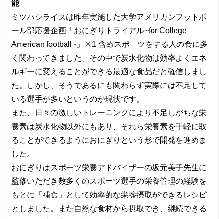
能
ミツハシライスは昨年実施した⼤学アメリカンフットボ
ール部応援企画「おにぎりトライアル~for College
American football~」※1 含めスポーツをする⼈の⾷に多
く関わってきました。その中で炭⽔化物は効率よくエネ
ルギーに変えることができる最適な⾷品だと確信しまし
た。しかし、そうであるにも関わらず実際には不⾜して
いる選⼿が多いというのが現状です。
また、⽇々の激しいトレーニングにより不⾜しがちな栄
養素は炭⽔化物以外にもあり、それら栄養素を⼿軽に取
ることができるようにおにぎりという形で開発を進めま
した。
おにぎりはスポーツ栄養アドバイザーの坂元美⼦先⽣に
監修いただき数多くのスポーツ選⼿の栄養管理の経験を
もとに「補⾷」として効率的な栄養摂取ができるレシピ
としました。また⾃然な⾷材から摂取でき、継続できる