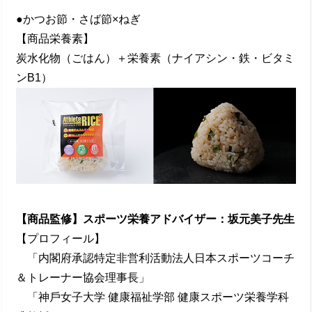
●かつお節・さば節×ねぎ
【商品栄養素】
炭⽔化物（ごはん）＋栄養素（ナイアシン・鉄・ビタミ
ンB1）
【商品監修】スポーツ栄養アドバイザー：坂元美⼦先⽣
【プロフィール】
「内閣府承認特定⾮営利活動法⼈⽇本スポーツコーチ
＆トレーナー協会理事⻑」
「神⼾⼥⼦⼤学 健康福祉学部 健康スポーツ栄養学科