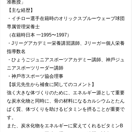
准教授」
【主な経歴】
・イチロー選⼿在籍時のオリックスブルーウェーブ球団
専属管理栄養⼠
（在籍時⽇本 ⼀1995〜1997）
・Jリーグアカデミー栄養講習講師、Jリーガー個⼈栄養
指導数名
・ひょうごジュニアスポーツアカデミー講師、神⼾ジュ
ニアスポーツリーダー講師
・神⼾市スポーツ協会理事
【坂元先⽣から補⾷に関してのコメント】
強く⼤きな体づくりのために、エネルギー源として重要
な炭⽔化物と同時に、⾻の材料になるカルシウムとたん
ぱく質、体づくりを助けるビタミンを摂ることが重要で
す。
また、炭⽔化物をエネルギーに変えてくれるビタミンB