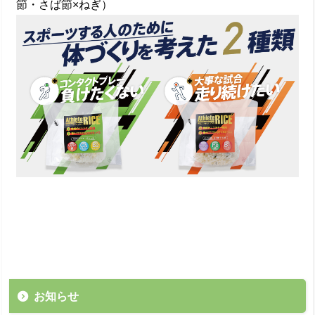
節・さば節×ねぎ）
お知らせ