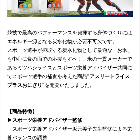
競技で最⾼のパフォーマンスを発揮する⾝体づくりには
エネルギー源となる炭⽔化物が必要不可⽋です。
スポーツ選⼿が摂取する炭⽔化物として最適な「お⽶」
を中⼼に⾷の⾯での応援をすべく、⽶の⼀貫メーカーで
あるミツハシライスとスポーツ栄養アドバイザー共同に
てスポーツ選⼿の補⾷を考えた商品
"アスリートライス
プラスおにぎり"
を開発いたしました。
【商品特徴】
▶スポーツ栄養アドバイザー監修
スポーツ栄養アドバイザー坂元美⼦先⽣監修による栄
養バランスの調整