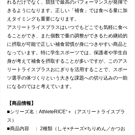
れるだけでなく、競技で最⾼のパフォーマンスが発揮で
きるようになります。正しい「補⾷」では⾷べる量に加
えタイミングも重要になります。
アスリートライスプラスはいつでもどこでも気軽に⾷べ
ることができ、また個数で量の調整ができるため継続的
に摂取が可能で正しい補⾷習慣が⾝につきやすい商品と
なっています。特に学⽣スポーツでは、保護者や学⽣⾃
⾝が考えて補⾷を摂取することが多いですが、このアス
リートライスプラスおにぎりを活⽤することで、スポー
ツ選⼿の体づくりという⼤きな課題への切り込みの⼀助
になるのではと考えています。
【商品情報】
■シリーズ名：AthleteRICE⁺＋（アスリートライスプラ
ス）
■商品内容 ： 2種類（しそ×チーズ×ちりめん／かつお