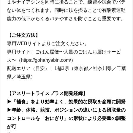
１やナイアシンを同時に摂ることで、練習や試合でバテ
ない体をつくれます。同時に鉄を摂ることで有酸素運動
能⼒の低下からくるバテやすさを防ぐことも重要です。
【ご注⽂⽅法】
専⽤WEBサイトよりご注文ください。
専用サイト：ごはん屋便〜⼤量のごはんお届けサービ
ス〜（
https://gohanyabin.com/
）
配送エリア（目安）：1都3県（東京都／神奈川県／千葉
県／埼⽟県）
【アスリートライスプラス開発経緯】
▶「補⾷」をより効率よく、効果的な摂取を念頭に開発
▶年齢、体格、競技、ポジションの違いによる摂取量の
コントロールを「おにぎり」の形状により必要量の調整
が可