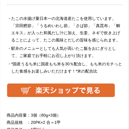
・たこの水揚げ量日本一の北海道産たこを使用しています。
「宗田鰹節」「うるめいわし節」「さば節」「真昆布」「鯛
エキス」が入った和風だし汁に加え、生姜、ネギで炊き上げ
ることによって、たこの風味とだしの旨味を感じられます。
・駅弁のメニューとしても人気が高いたこ飯をおにぎりとし
て、ご家庭でお手軽にお召し上がり頂けます。
・*国産うるち米に国産もち米を30％配合し、もち米のモチっと
した食感をお楽しみいただけます！
*米の配合比
商品内容量：3個（80g×3個）
商品規格 ：20PK×2 合＝1甲