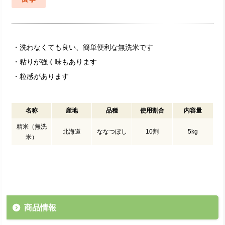
・洗わなくても良い、簡単便利な無洗米です
・粘りが強く味もあります
・粒感があります
名称
産地
品種
使用割合
内容量
精米（無洗
北海道
ななつぼし
10割
5kg
米）
商品情報