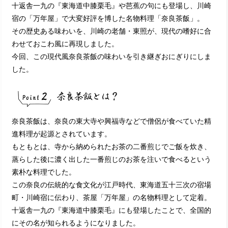
十返舎一九の『東海道中膝栗毛』や芭蕉の句にも登場し、川崎
宿の「万年屋」で大変好評を博した名物料理「奈良茶飯」。
その歴史ある味わいを、川崎の老舗・東照が、現代の嗜好に合
わせておこわ風に再現しました。
今回、この現代風奈良茶飯の味わいを引き継ぎおにぎりにしま
した。
奈良茶飯は、奈良の東大寺や興福寺などで僧侶が食べていた精
進料理が起源とされています。
もともとは、寺から納められたお茶の二番煎じでご飯を炊き、
蒸らした後に濃く出した一番煎じのお茶を注いで食べるという
素朴な料理でした。
この奈良の伝統的な食文化が江戸時代、東海道五十三次の宿場
町・川崎宿に伝わり、茶屋「万年屋」の名物料理として定着。
十返舎一九の『東海道中膝栗毛』にも登場したことで、全国的
にその名が知られるようになりました。