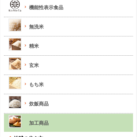
機能性表示食品
無洗米
精米
玄米
もち米
炊飯商品
加工商品