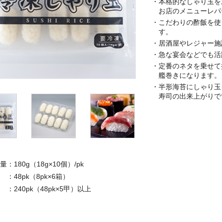
・本格的なしゃり玉を
お店のメニューレパ
・こだわりの酢飯を使
す。
・居酒屋やレジャー施
・急な宴会などでも活
・定番のネタを乗せて
艦巻きになります。
・半形海苔にしゃり玉
寿司の出来上がりで
：180g（18g×10個）/pk
：48pk（8pk×6箱）
：240pk（48pk×5甲）以上