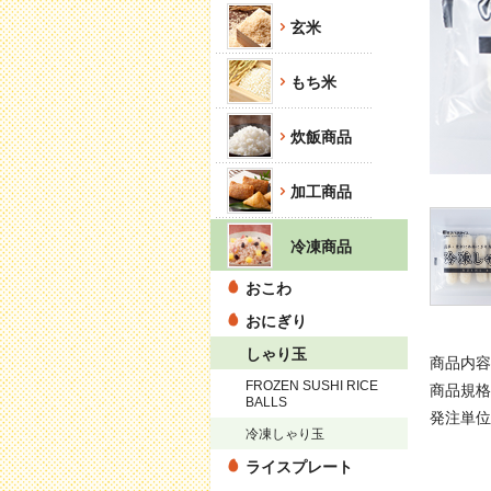
玄米
もち米
炊飯商品
加工商品
冷凍商品
おこわ
おにぎり
しゃり玉
商品内容量
FROZEN SUSHI RICE
商品規格 
BALLS
発注単位 
冷凍しゃり玉
ライスプレート