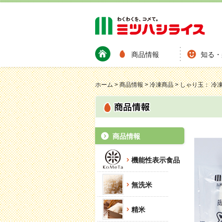
商品情報
知る・
ホーム
>
商品情報
>
冷凍商品
>
しゃり玉： 冷
商品情報
機能性表示食品
無洗米
精米