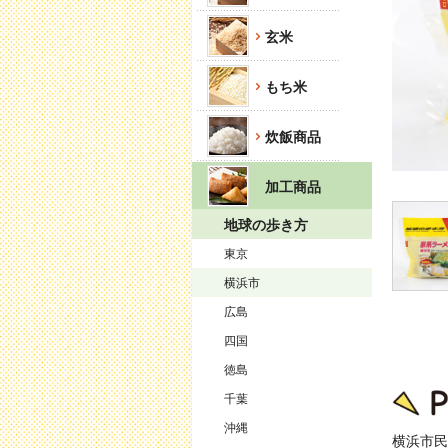
玄米
もち米
炊飯商品
加工商品
地球の歩き方
東京
横浜市
広島
四国
徳島
千葉
沖縄
横浜市民