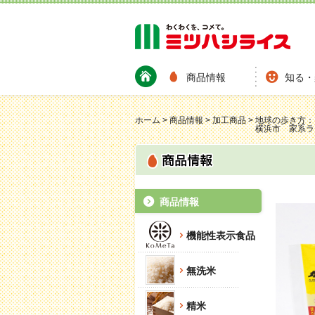
商品情報
知る・
ホーム
>
商品情報
>
加工商品
>
地球の歩き方：
横浜市 家系ラ
商品情報
機能性表示食品
無洗米
精米