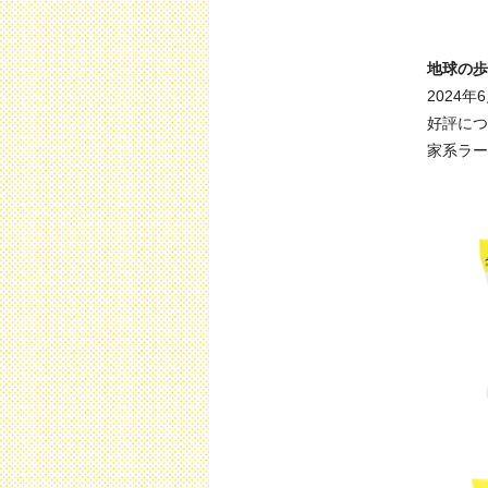
地球の歩
2024
好評につ
家系ラー