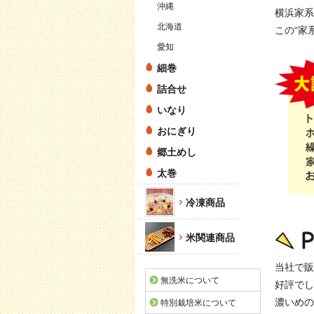
沖縄
横浜家系
北海道
この“家
愛知
細巻
詰合せ
いなり
おにぎり
郷土めし
太巻
冷凍商品
米関連商品
当社で販
無洗米について
好評でし
濃いめの
特別栽培米について