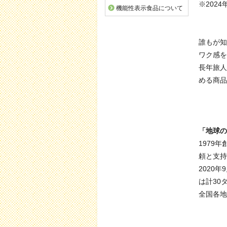
※202
機能性表示食品について
誰もが知
ワク感を
長年旅人
める商品
「地球の
1979
頼と支持
2020
は計30
全国各地