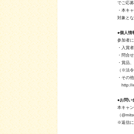
でご応募
・本キャ
対象とな
●個人情
参加者に
・入賞者
・問合せ
・賞品、
（※法令
・その他
http:/
●お問い
本キャン
（@mit
※返信に