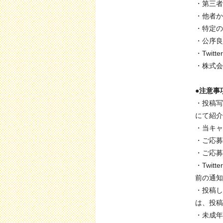
・第三者
・他者か
・特定の
・公序良
・Twi
・株式会
●注意事
・投稿写
にて紹介
・当キャ
・ご応募
・ご応募
・Twi
前の通知
・投稿し
は、投稿
・未成年