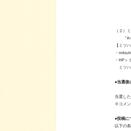
（２）ミ
『#ハ
【ミツハ
・mits
・HP＞
ミツハ
●当選後
当選した
※コメン
●投稿に
以下の条