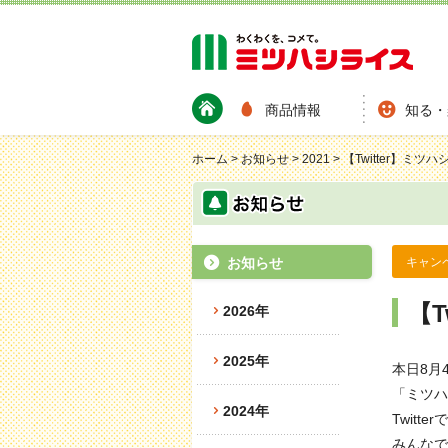
商品情報
知る・
ホーム
>
お知らせ
>
2021
>
【Twitter】ミ
お知らせ
キャン
【
2026年
2025年
本日8月
「ミツハ
2024年
Twit
みんなで