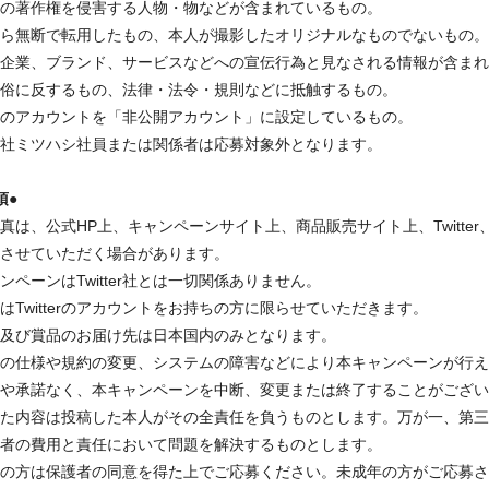
の著作権を侵害する人物・物などが含まれているもの。
ら無断で転用したもの、本人が撮影したオリジナルなものでないもの。
企業、ブランド、サービスなどへの宣伝行為と見なされる情報が含まれ
俗に反するもの、法律・法令・規則などに抵触するもの。
tterのアカウントを「非公開アカウント」に設定しているもの。
社ミツハシ社員または関係者は応募対象外となります。
項●
真は、公式HP上、キャンペーンサイト上、商品販売サイト上、Twitter、Ins
させていただく場合があります。
ンペーンはTwitter社とは一切関係ありません。
はTwitterのアカウントをお持ちの方に限らせていただきます。
及び賞品のお届け先は日本国内のみとなります。
tterの仕様や規約の変更、システムの障害などにより本キャンペーンが
や承諾なく、本キャンペーンを中断、変更または終了することがござい
た内容は投稿した本人がその全責任を負うものとします。万が一、第三
者の費用と責任において問題を解決するものとします。
の方は保護者の同意を得た上でご応募ください。未成年の方がご応募さ