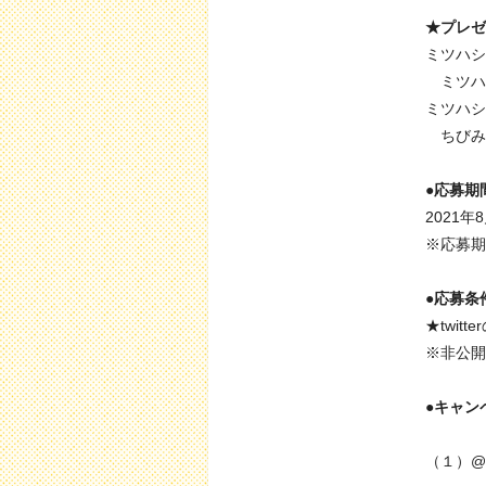
★プレゼ
ミツハシ
ミツハ
ミツハシ
ちびみ
●応募期
2021年
※応募期
●応募条
★twi
※非公開
●キャン
（１）@m