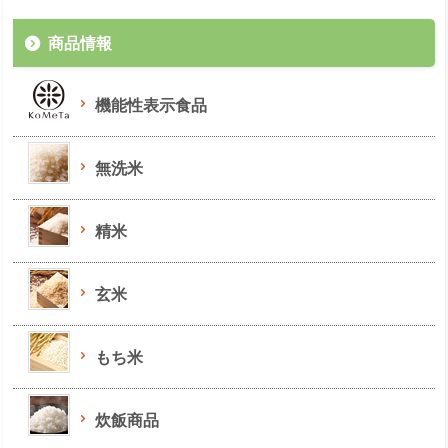
商品情報
機能性表示食品
無洗米
精米
玄米
もち米
炊飯商品