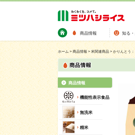
商品情報
知る・
ホーム
>
商品情報
>
米関連商品
>
かりんとう： 
商品情報
機能性表示食品
無洗米
精米