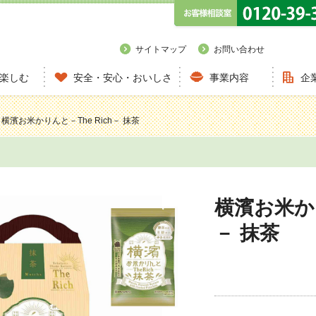
サイトマップ
お問い合わせ
楽しむ
安全・安心・おいしさ
事業内容
企
横濱お米かりんと－The Rich－ 抹茶
横濱お米かり
－ 抹茶