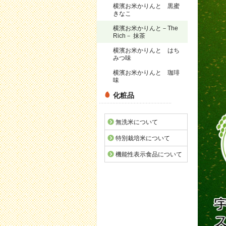
横濱お米かりんと 黒蜜
きなこ
横濱お米かりんと－The
Rich－ 抹茶
横濱お米かりんと はち
みつ味
横濱お米かりんと 珈琲
味
化粧品
無洗米について
特別栽培米について
機能性表示食品について