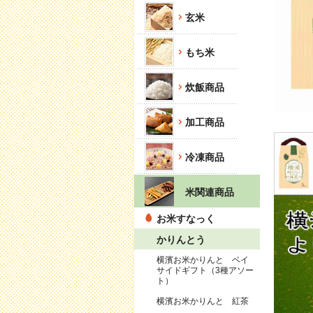
玄米
もち米
炊飯商品
加工商品
冷凍商品
米関連商品
お米すなっく
かりんとう
横濱お米かりんと ベイ
サイドギフト（3種アソー
ト）
横濱お米かりんと 紅茶