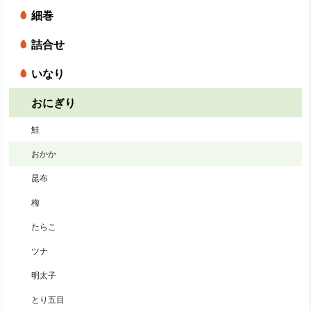
細巻
詰合せ
いなり
おにぎり
鮭
おかか
昆布
梅
たらこ
ツナ
明太子
とり五目