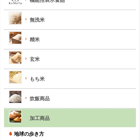
機能性表示食品
無洗米
精米
玄米
もち米
炊飯商品
加工商品
地球の歩き方