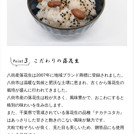
八街産落花生は2007年に地域ブランド商標に登録されました。
八街市は温暖な気候と肥沃な土壌に恵まれ、古くから落花生の
栽培が盛んに行われてきました。
八街市産の落花生は粒が大きく、風味豊かで、おこわにすると
格別の味わいを生み出します。
また、千葉県で育成されている落花生の品種『ナカテユタカ』
はあっさりした甘さと飽きのこない風味が魅力です。
大粒で粒ぞろいが良く、見た目も美しいため、贈答品にも使用