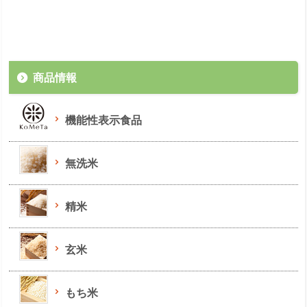
商品情報
機能性表示食品
無洗米
精米
玄米
もち米