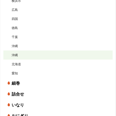
横浜市
広島
四国
徳島
千葉
沖縄
沖縄
北海道
愛知
細巻
詰合せ
いなり
おにぎり