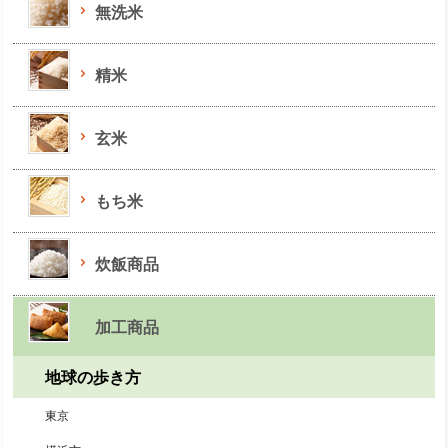
無洗米
精米
玄米
もち米
炊飯商品
加工商品
地球の歩き方
東京